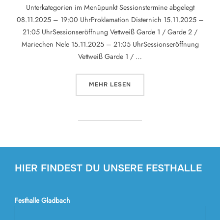
Unterkategorien im Menüpunkt Sessionstermine abgelegt
08.11.2025 – 19:00 UhrProklamation Disternich 15.11.2025 –
21:05 UhrSessionseröffnung Vettweiß Garde 1 / Garde 2 /
Mariechen Nele 15.11.2025 – 21:05 UhrSessionseröffnung
Vettweiß Garde 1 / …
ÜBER „UNSERE TERMINE 2025/26
MEHR
LESEN
HIER FINDEST DU UNSERE FESTHALLE
Festhalle Gladbach