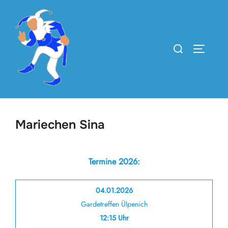
Zum
Inhalt
springen
Suchen
SEITEN
nach:
Mariechen Sina
Termine 2026:
04.01.2026
Gardetreffen Ülpenich
12:15 Uhr